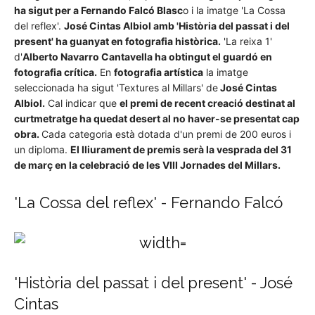
ha sigut per a Fernando Falcó Blasc
o i la imatge 'La Cossa
del reflex'.
José Cintas Albiol amb 'Història del passat i del
present' ha guanyat en fotografia històrica.
'La reixa 1'
d'
Alberto Navarro Cantavella ha obtingut el guardó en
fotografia crítica.
En
fotografia artística
la imatge
seleccionada ha sigut 'Textures al Millars' de
José Cintas
Albiol.
Cal indicar que
el premi de recent creació destinat al
curtmetratge ha quedat desert al no haver-se presentat cap
obra.
Cada categoria està dotada d'un premi de 200 euros i
un diploma.
El lliurament de premis serà la vesprada del 31
de març en la celebració de les VIII Jornades del Millars.
'La Cossa del reflex' - Fernando Falcó
'Història del passat i del present' - José
Cintas