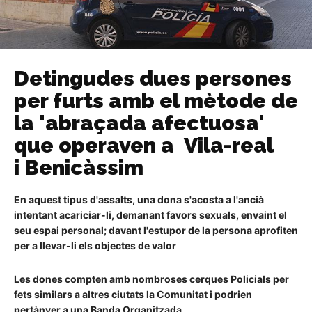
Detingudes dues persones
per furts amb el mètode de
la 'abraçada afectuosa'
que operaven a Vila-real
i Benicàssim
En aquest tipus d'assalts, una dona s'acosta a l'ancià
intentant acariciar-li, demanant favors sexuals, envaint el
seu espai personal; davant l'estupor de la persona aprofiten
per a llevar-li els objectes de valor
Les dones compten amb nombroses cerques Policials per
fets similars a altres ciutats la Comunitat i podrien
pertànyer a una Banda Organitzada