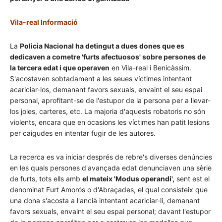
Vila-real Informació
La
Policia Nacional ha detingut a dues dones que es
dedicaven a cometre 'furts afectuosos' sobre persones de
la tercera edat i que
operaven
en Vila-real i Benicàssim.
S'acostaven sobtadament a les seues víctimes intentant
acariciar-los, demanant favors sexuals, envaint el seu espai
personal, aprofitant-se de l'estupor de la persona per a llevar-
los joies, carteres, etc. La majoria d'aquests robatoris no són
violents, encara que en ocasions les víctimes han patit lesions
per caigudes en intentar fugir de les autores.
La recerca es va iniciar després de rebre's diverses denúncies
en les quals persones d'avançada edat denunciaven una sèrie
de furts, tots ells amb
el mateix 'Modus operandi',
sent est el
denominat Furt Amorós o d'Abraçades, el qual consisteix que
una dona s'acosta a l'ancià intentant acariciar-li, demanant
favors sexuals, envaint el seu espai personal; davant l'estupor