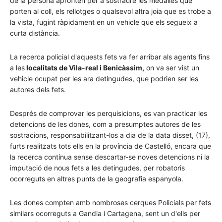
de la persona aprofiten per a sostraure les medalles que
porten al coll, els rellotges o qualsevol altra joia que es trobe a
la vista, fugint ràpidament en un vehicle que els segueix a
curta distància.
La recerca policial d'aquests fets va fer arribar als agents fins
a les
localitats de Vila-real i Benicàssim,
on va ser vist un
vehicle ocupat per les ara detingudes, que podrien ser les
autores dels fets.
Després de comprovar les perquisicions, es van practicar les
detencions de les dones, com a presumptes autores de les
sostracions, responsabilitzant-los a dia de la data disset, (17),
furts realitzats tots ells en la província de Castelló, encara que
la recerca contínua sense descartar-se noves detencions ni la
imputació de nous fets a les detingudes, per robatoris
ocorreguts en altres punts de la geografia espanyola.
Les dones compten amb nombroses cerques Policials per fets
similars ocorreguts a Gandia i Cartagena, sent un d'ells per