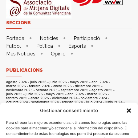
SECCIONS
Portada
Notícies
Participació
Futbol
Política
Esports
Més Notícies
Opinió
PUBLICACIONS
agosto 2026
julio 2026
junio 2026
mayo 2026
abril 2026
marzo 2026
febrero 2026
enero 2026
diciembre 2025
noviembre 2025
octubre 2025
septiembre 2025
agosto 2025
julio 2025
junio 2025
mayo 2025
abril 2025
marzo 2025
febrero 2025
enero 2025
diciembre 2024
noviembre 2024
octubre 2024
septiembre 2024
agosto 2024
julio 2024
junio 2024
mayo 2024
abril 2024
marzo 2024
febrero 2024
enero 2024
Gestionar consentimiento
diciembre 2023
noviembre 2023
octubre 2023
septiembre 2023
agosto 2023
julio 2023
junio 2023
mayo 2023
abril 2023
marzo 2023
febrero 2023
enero 2023
diciembre 2022
noviembre 2022
octubre 2022
septiembre 2022
agosto 2022
Para ofrecer las mejores experiencias, utilizamos tecnologías como las
julio 2022
junio 2022
mayo 2022
abril 2022
marzo 2022
cookies para almacenar y/o acceder a la información del dispositivo. El
febrero 2022
enero 2022
diciembre 2021
noviembre 2021
consentimiento de estas tecnologías nos permitirá procesar datos como
octubre 2021
septiembre 2021
agosto 2021
julio 2021
junio 2021