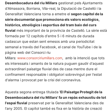
Desembocadura del riu Millars
gestionat pels Ajuntaments
d'Almassora, Borriana, Vila-real, la Diputació de Castelló i la
Generalitat Valenciana torna a emetre el
segon capítol de la
sèrie documental que promociona els valors ecològics,
històrics, etnològics i esportius del tram baix del curs
fluvial
més important de la província de Castelló. La sèrie està
formada per 12 capítols d'entre 5 i 6 minuts de durada
cadascun que estan sent emesos amb una periodicitat
semanal a través del Facebook, el canal de YouTube i de la
pàgina web del Consorci riu
Millars:
www.consorciriumillars.com
, amb la intenció que tots
els interessats i amants de la natura puguen gaudir d'aquest
extraordinari paisatge fluvial des de casa mentre dure el
confinament responsable i obligatori sobrevingut per l'estat
d'alarma i provocat per la crisi del coronavirus.
Aquesta segona entrega titulada
'El Paisatge Protegit de la
Desembocadura del riu Millars' fa un repàs exhaustiu de tot
l'espai fluvial
preservat per la Generalitat Valenciana des de
l'any 2005. El capítol també es fixa en la història de creació