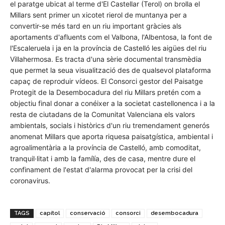
el paratge ubicat al terme d'El Castellar (Terol) on brolla el
Millars sent primer un xicotet rierol de muntanya per a
convertir-se més tard en un riu important gràcies als
aportaments d'afluents com el Valbona, l'Albentosa, la font de
l'Escaleruela i ja en la província de Castelló les aigües del riu
Villahermosa. Es tracta d'una sèrie documental transmèdia
que permet la seua visualització des de qualsevol plataforma
capaç de reproduir vídeos. El Consorci gestor del Paisatge
Protegit de la Desembocadura del riu Millars pretén com a
objectiu final donar a conéixer a la societat castellonenca i a la
resta de ciutadans de la Comunitat Valenciana els valors
ambientals, socials i històrics d'un riu tremendament generós
anomenat Millars que aporta riquesa paisatgística, ambiental i
agroalimentària a la província de Castelló, amb comoditat,
tranquil·litat i amb la famílía, des de casa, mentre dure el
confinament de l'estat d'alarma provocat per la crisi del
coronavirus.
TAGS
capítol
conservació
consorci
desembocadura