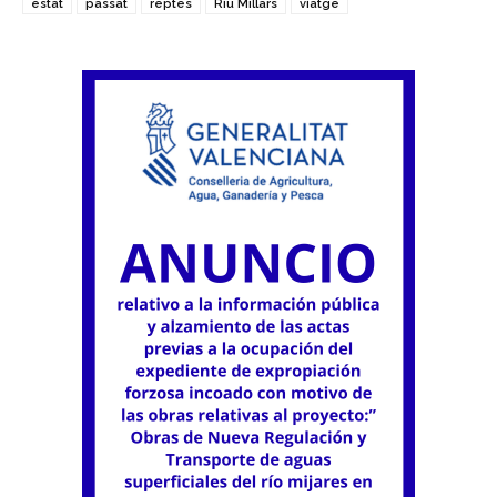
estat
passat
reptes
Riu Millars
viatge