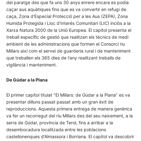
del paratge des que fa uns 30 anys enrere encara es podia
caçar aus aquàtiques fins que es va convertir en refugi de
caça, Zona d'Especial Protecció per a les Aus (ZEPA), Zona
Humida Protegida i Lloc d'Interés Comunitari (LIC) inclòs a la
Xarxa Natura 2000 de la Unió Europea. El capítol presenta el
treball específic de gestió que realitzen els tècnics de medi
ambient de les administracions que formen el Consorci riu
Millars així com el servei de guarderia rural i de manteniment
que treballen els 365 dies de l'any realitzant treballs de
vigilància i manteniment.
De Gúdar a la Plana
El primer capítol titulat "El Millars: de Gúdar a la Plana" es va
presentar dilluns passat passat amb un gran èxit de
reproduccions. Aquesta primera entrega de manera genèrica
va fer un recorregut del riu Millars des del seu naixement, a la
serra de Gúdar, província de Terol, fins a arribar a la
desembocadura localitzada entre les poblacions
castellonenques d'Almassora i Borriana. El capítol va descobrir