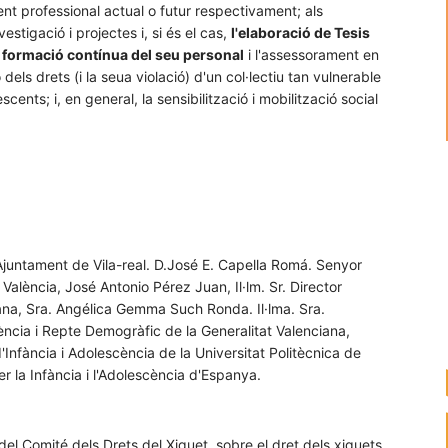
t professional actual o futur respectivament; als
stigació i projectes i, si és el cas,
l'elaboració de Tesis
 formació contínua del seu personal
i l'assessorament en
 dels drets (i la seua violació) d'un col·lectiu tan vulnerable
scents; i, en general, la sensibilització i mobilització social
l'Ajuntament de Vila-real. D.José E. Capella Romá. Senyor
 València, José Antonio Pérez Juan, Il·lm. Sr. Director
iana, Sra. Angélica Gemma Such Ronda. Il·lma. Sra.
cència i Repte Demogràfic de la Generalitat Valenciana,
Infància i Adolescència de la Universitat Politècnica de
er la Infància i l'Adolescència d'Espanya.
del Comité dels Drets del Xiquet, sobre el dret dels xiquets