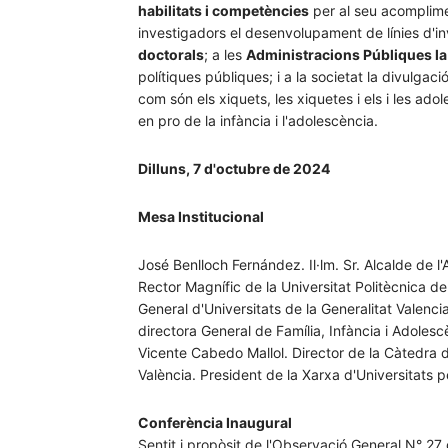
habilitats i competències
per al seu acomplimen
investigadors el desenvolupament de línies d'inve
doctorals
; a les
Administracions Públiques la
polítiques públiques; i a la societat la divulgació
com són els xiquets, les xiquetes i els i les adole
en pro de la infància i l'adolescència.
Dilluns, 7 d'octubre de 2024
Mesa Institucional
José Benlloch Fernández. Il·lm. Sr. Alcalde de 
Rector Magnífic de la Universitat Politècnica de
General d'Universitats de la Generalitat Valenc
directora General de Família, Infància i Adoles
Vicente Cabedo Mallol. Director de la Càtedra d'
València. President de la Xarxa d'Universitats p
Conferència Inaugural
Sentit i propòsit de l'Observació General N° 27 