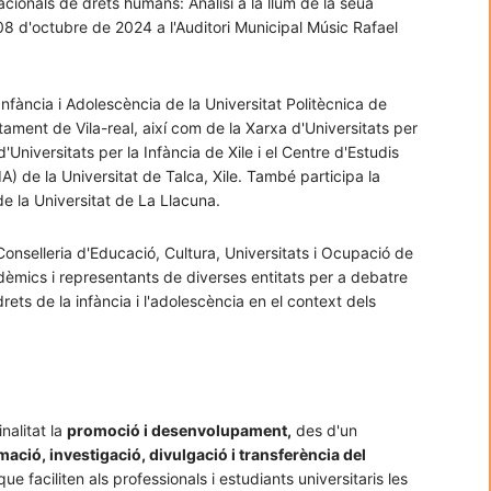
acionals de drets humans: Anàlisi a la llum de la seua
i 08 d'octubre de 2024 a l'Auditori Municipal Músic Rafael
nfància i Adolescència de la Universitat Politècnica de
tament de Vila-real, així com de la Xarxa d'Universitats per
'Universitats per la Infància de Xile i el Centre d'Estudis
A) de la Universitat de Talca, Xile. També participa la
de la Universitat de La Llacuna.
onselleria d'Educació, Cultura, Universitats i Ocupació de
adèmics i representants de diverses entitats per a debatre
rets de la infància i l'adolescència en el context dels
nalitat la
promoció i desenvolupament,
des d'un
rmació, investigació, divulgació i transferència del
ue faciliten als professionals i estudiants universitaris les