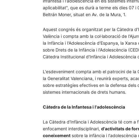
infantesa i l'adolescència en els sistemes intern
aplicabilitat", que es durà a terme els dies 07 
Beltrán Moner, situat en Av. de la Mura, 1.
Aquest congrés és organitzat per la Càtedra d'I
València i compta amb la col·laboració de l'Ajun
la Infància i l'Adolescència d'Espanya, la Xarxa d
sobre Drets de la Infància i l'Adolescència (CEDI
Càtedra Institucional d'Infància i Adolescència 
L'esdeveniment compta amb el patrocini de la C
la Generalitat Valenciana, i reunirà experts, ac
sobre estratègies efectives en la defensa dels d
sistemes internacionals de drets humans.
Càtedra de la Infantesa i l'adolescència
La Càtedra d'Infància i Adolescència té com a fi
enfocament interdisciplinari,
d'activitats de fo
coneixement
sobre la infància i l'adolescència q