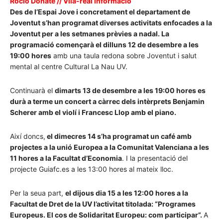
Rocío Doñate // Vila-real Informació
Des de l’Espai Jove i concretament el departament de
Joventut s’han programat diverses activitats enfocades a la
Joventut per a les setmanes prèvies a nadal. La
programació començarà el dilluns 12 de desembre a les
19:00 hores
amb una taula redona sobre Joventut i salut
mental al centre Cultural La Nau UV.
Continuarà el
dimarts 13 de desembre a les 19:00 hores es
durà a terme un concert a càrrec dels intèrprets Benjamin
Scherer amb el violí i Francesc Llop amb el piano.
Així doncs,
el dimecres 14 s’ha programat un café amb
projectes a la unió Europea a la Comunitat Valenciana a les
11 hores a la Facultat d’Economia
. I la presentació del
projecte Guiafc.es a les 13:00 hores al mateix lloc.
Per la seua part,
el dijous dia 15 a les 12:00 hores a la
Facultat de Dret de la UV l’activitat titolada: “Programes
Europeus. El cos de Solidaritat Europeu: com participar”.
A