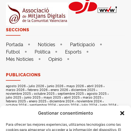
SECCIONS
Portada
Notícies
Participació
Futbol
Política
Esports
Més Notícies
Opinió
PUBLICACIONS
agosto 2026
julio 2026
junio 2026
mayo 2026
abril 2026
marzo 2026
febrero 2026
enero 2026
diciembre 2025
noviembre 2025
octubre 2025
septiembre 2025
agosto 2025
julio 2025
junio 2025
mayo 2025
abril 2025
marzo 2025
febrero 2025
enero 2025
diciembre 2024
noviembre 2024
octubre 2024
septiembre 2024
agosto 2024
julio 2024
junio 2024
mayo 2024
abril 2024
marzo 2024
febrero 2024
enero 2024
Gestionar consentimiento
diciembre 2023
noviembre 2023
octubre 2023
septiembre 2023
agosto 2023
julio 2023
junio 2023
mayo 2023
abril 2023
marzo 2023
febrero 2023
enero 2023
diciembre 2022
noviembre 2022
octubre 2022
septiembre 2022
agosto 2022
Para ofrecer las mejores experiencias, utilizamos tecnologías como las
julio 2022
junio 2022
mayo 2022
abril 2022
marzo 2022
cookies para almacenar y/o acceder a la información del dispositivo. El