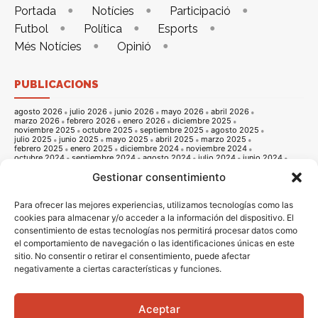
Portada
Notícies
Participació
Futbol
Política
Esports
Més Notícies
Opinió
PUBLICACIONS
agosto 2026
julio 2026
junio 2026
mayo 2026
abril 2026
marzo 2026
febrero 2026
enero 2026
diciembre 2025
noviembre 2025
octubre 2025
septiembre 2025
agosto 2025
julio 2025
junio 2025
mayo 2025
abril 2025
marzo 2025
febrero 2025
enero 2025
diciembre 2024
noviembre 2024
octubre 2024
septiembre 2024
agosto 2024
julio 2024
junio 2024
mayo 2024
abril 2024
marzo 2024
febrero 2024
enero 2024
Gestionar consentimiento
diciembre 2023
noviembre 2023
octubre 2023
septiembre 2023
agosto 2023
julio 2023
junio 2023
mayo 2023
abril 2023
marzo 2023
febrero 2023
enero 2023
diciembre 2022
noviembre 2022
octubre 2022
septiembre 2022
agosto 2022
Para ofrecer las mejores experiencias, utilizamos tecnologías como las
julio 2022
junio 2022
mayo 2022
abril 2022
marzo 2022
cookies para almacenar y/o acceder a la información del dispositivo. El
febrero 2022
enero 2022
diciembre 2021
noviembre 2021
consentimiento de estas tecnologías nos permitirá procesar datos como
octubre 2021
septiembre 2021
agosto 2021
julio 2021
junio 2021
mayo 2021
abril 2021
marzo 2021
febrero 2021
enero 2021
el comportamiento de navegación o las identificaciones únicas en este
diciembre 2020
noviembre 2020
octubre 2020
septiembre 2020
sitio. No consentir o retirar el consentimiento, puede afectar
agosto 2020
julio 2020
junio 2020
mayo 2020
abril 2020
negativamente a ciertas características y funciones.
marzo 2020
febrero 2020
enero 2020
diciembre 2019
noviembre 2019
octubre 2019
septiembre 2019
agosto 2019
julio 2019
junio 2019
mayo 2019
abril 2019
marzo 2019
febrero 2019
enero 2019
diciembre 2018
noviembre 2018
octubre 2018
septiembre 2018
agosto 2018
julio 2018
junio 2018
mayo 2018
abril 2018
marzo 2018
Aceptar
febrero 2018
enero 2018
diciembre 2017
noviembre 2017
octubre 2017