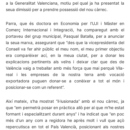
a la Generalitat Valenciana, motiu pel qual ja ha presentat la
seua dimissió per a prendre possessió del nou càrrec.
Parra, que és doctora en Economia per l’UJI i Màster en
Comerç Internacional i Integració, ha comparegut amb el
portaveu del grup municipal, Pasqual Batalla, per a anunciar
la seua marxa, assegurant que “des que la vicepresidenta del
Consell va fer ahir públic el meu nom, el meu primer objectiu
era comparèixer ací, en la meua ciutat, per a donar les
explicacions pertinents als veïns i deixar clar que des de
València vaig a treballar amb més força que mai perquè Vila-
real i les empreses de la nostra terra amb vocació
exportadora puguen donar-se a conèixer a tot el món i
posicionar-se com un referent”.
Així mateix, s'ha mostrat “il·lusionada” amb el nou càrrec, ja
que “em permetrà posar en pràctica allò per al que m'he estat
formant i especialitzant durant anys” i ha indicat que “en poc
més d'un any com a regidora he après molt i vull que açò
repercutisca en tot el País Valencià, posicionant als nostres