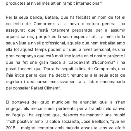
productes al nivell més alt en l’àmbit internacional”.
Per la seua banda, Batalla, que ha felicitat en nom de tot el
col·lectiu de Compromís a la nova directora general, ha
assegurat que “està totalment preparada per a assumir
aquest càrrec, perquè és la seua especialitat, i a més de la
seua vàlua a nivell professional, aquells que hem treballat amb
ella tot aquest temps podem dir que, a nivell personal, és una
gran companya que està molt implicada en el nostre projecte i
que ha fet una gran tasca al capdavant d'Economia” i ha
posat l'accent que “Parra ha seguit la línia de Compromís, una
línia ètica per la qual ha decidit renunciar a la seua acta de
regidora i dedicar-se exclusivament a la labor encomanada
pel conseller Rafael Climent”.
El portaveu del grup municipal ha anunciat que ja s'han
engegat els mecanismes pertinents per a tramitar els canvis
en l'equip i ha explicat que, després de mantenir una reunió
“molt positiva” amb l'alcalde socialista, José Benlloch, “que en
2015, i malgrat comptar amb majoria absoluta, ens va oferir