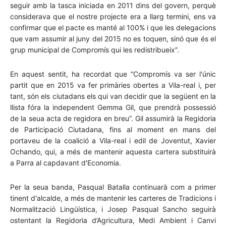
seguir amb la tasca iniciada en 2011 dins del govern, perquè
considerava que el nostre projecte era a llarg termini, ens va
confirmar que el pacte es manté al 100% i que les delegacions
que vam assumir al juny del 2015 no es toquen, sinó que és el
grup municipal de Compromís qui les redistribueix”.
En aquest sentit, ha recordat que “Compromís va ser l'únic
partit que en 2015 va fer primàries obertes a Vila-real i, per
tant, són els ciutadans els qui van decidir que la següent en la
llista fóra la independent Gemma Gil, que prendrà possessió
de la seua acta de regidora en breu”. Gil assumirà la Regidoria
de Participació Ciutadana, fins al moment en mans del
portaveu de la coalició a Vila-real i edil de Joventut, Xavier
Ochando, qui, a més de mantenir aquesta cartera substituirà
a Parra al capdavant d'Economia.
Per la seua banda, Pasqual Batalla continuarà com a primer
tinent d'alcalde, a més de mantenir les carteres de Tradicions i
Normalització Lingüística, i Josep Pasqual Sancho seguirà
ostentant la Regidoria d’Agricultura, Medi Ambient i Canvi