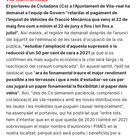
El portaveu de Ciutadans (Cs) a l'Ajuntament de Vila-real ha
demanat a l'equip de Govern "retardar el pagament de
l'Impost de Vehicles de Tracció Mecànica que venç el 22 de
maig fins com a mínim el 22 de juny o fins i tot fins a
juliol".
Així mateix, el regidor ha demanat després de l'anunci
del bipartit de l'eliminació de les taxes d'ocupació de la via
pública,
"estudiar l'ampliació d'aquesta supressió o la
reducció d'un 50 per cent de cara a 2021
ja que si es
confirmen els mals auguris econòmics la crisi serà llarga i la
reactivació del consum complicada". En aquest sentit, l'edil ha
destacat que
"ara és fonamental traure el major rendiment
possible a les terrasses i que a més d'estudiar-se cas per
cas jugarà un paper fonamental la flexibilitat i el paper dels
veïns"
. Així, "des de Cs demanem paciència, comprensió i
col·laboració als vila-realencs amb les noves distribucions de
les taules i les molèsties que puguen causar temporalment",
ha assenyalat el portaveu, qui ha postil·lat que "entre tots,
hem d'intentar que en el que queda de 2020 i també en 2021
sobrevisquen el major nombre d'autònoms i PIMES en la
nostra localitat, perquè això serà positiu i beneficiós per a