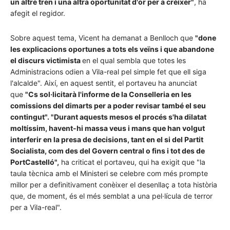
un altre tren i una altra oportunitat d'or per a créixer"
, ha
afegit el regidor.
Sobre aquest tema, Vicent ha demanat a Benlloch que
"done
les explicacions oportunes a tots els veïns i que abandone
el discurs victimista
en el qual sembla que totes les
Administracions odien a Vila-real pel simple fet que ell siga
l'alcalde". Així, en aquest sentit, el portaveu ha anunciat
que
"Cs sol·licitarà l'informe de la Conselleria en les
comissions del dimarts per a poder revisar també el seu
contingut". "Durant aquests mesos el procés s'ha dilatat
moltíssim, havent-hi massa veus i mans que han volgut
interferir en la presa de decisions, tant en el si del Partit
Socialista, com des del Govern central o fins i tot des de
PortCastelló",
ha criticat el portaveu, qui ha exigit que "la
taula tècnica amb el Ministeri se celebre com més prompte
millor per a definitivament conèixer el desenllaç a tota història
que, de moment, és el més semblat a una pel·lícula de terror
per a Vila-real".