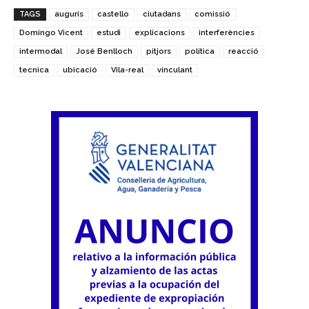
TAGS
auguris
castello
ciutadans
comissió
Domingo Vicent
estudi
explicacions
interferències
intermodal
José Benlloch
pitjors
política
reacció
tecnica
ubicació
Vila-real
vinculant