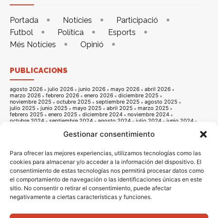
Portada
Notícies
Participació
Futbol
Política
Esports
Més Notícies
Opinió
PUBLICACIONS
agosto 2026
julio 2026
junio 2026
mayo 2026
abril 2026
marzo 2026
febrero 2026
enero 2026
diciembre 2025
noviembre 2025
octubre 2025
septiembre 2025
agosto 2025
julio 2025
junio 2025
mayo 2025
abril 2025
marzo 2025
febrero 2025
enero 2025
diciembre 2024
noviembre 2024
octubre 2024
septiembre 2024
agosto 2024
julio 2024
junio 2024
mayo 2024
abril 2024
marzo 2024
febrero 2024
enero 2024
Gestionar consentimiento
diciembre 2023
noviembre 2023
octubre 2023
septiembre 2023
agosto 2023
julio 2023
junio 2023
mayo 2023
abril 2023
marzo 2023
febrero 2023
enero 2023
diciembre 2022
noviembre 2022
octubre 2022
septiembre 2022
agosto 2022
Para ofrecer las mejores experiencias, utilizamos tecnologías como las
julio 2022
junio 2022
mayo 2022
abril 2022
marzo 2022
cookies para almacenar y/o acceder a la información del dispositivo. El
febrero 2022
enero 2022
diciembre 2021
noviembre 2021
consentimiento de estas tecnologías nos permitirá procesar datos como
octubre 2021
septiembre 2021
agosto 2021
julio 2021
junio 2021
mayo 2021
abril 2021
marzo 2021
febrero 2021
enero 2021
el comportamiento de navegación o las identificaciones únicas en este
diciembre 2020
noviembre 2020
octubre 2020
septiembre 2020
sitio. No consentir o retirar el consentimiento, puede afectar
agosto 2020
julio 2020
junio 2020
mayo 2020
abril 2020
negativamente a ciertas características y funciones.
marzo 2020
febrero 2020
enero 2020
diciembre 2019
noviembre 2019
octubre 2019
septiembre 2019
agosto 2019
julio 2019
junio 2019
mayo 2019
abril 2019
marzo 2019
febrero 2019
enero 2019
diciembre 2018
noviembre 2018
octubre 2018
septiembre 2018