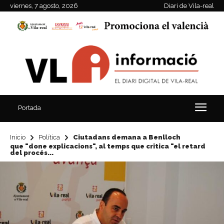
viernes, 7 agosto, 2026
Diari de Vila-real
Portada
Inicio
Política
Ciutadans demana a Benlloch
que "done explicacions", al temps que critica "el retard
del procés...