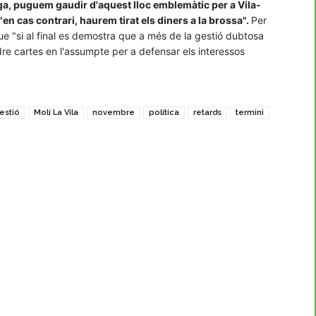
a, puguem gaudir d'aquest lloc emblemàtic per a Vila-
"en cas contrari, haurem tirat els diners a la brossa".
Per
ue "si al final es demostra que a més de la gestió dubtosa
dre cartes en l'assumpte per a defensar els interessos
estió
Molí La Vila
novembre
política
retards
termini