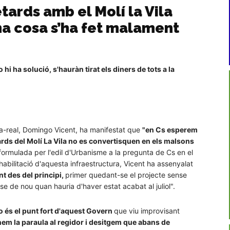
tards amb el Molí la Vila
na cosa s’ha fet malament
i ha solució, s'hauràn tirat els diners de tots a la
la-real, Domingo Vicent, ha manifestat que
"en Cs esperem
rds del Molí La Vila no es convertisquen en els malsons
formulada per l'edil d'Urbanisme a la pregunta de Cs en el
ehabilitació d'aquesta infraestructura, Vicent ha assenyalat
t des del principi,
primer quedant-se el projecte sense
se de nou quan hauria d'haver estat acabat al juliol".
o és el punt fort d'aquest Govern
que viu improvisant
nem la paraula al regidor i desitgem que abans de