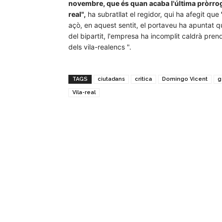
novembre, que és quan acaba l'última pròrrog
real",
ha subratllat el regidor, qui ha afegit que
açò, en aquest sentit, el portaveu ha apuntat q
del bipartit, l'empresa ha incomplit caldrà pren
dels vila-realencs ".
TAGS
ciutadans
critica
Domingo Vicent
g
Vila-real