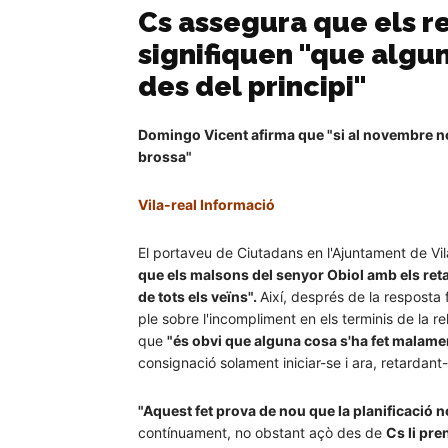
Cs assegura que els re
signifiquen "que algu
des del principi"
Domingo Vicent afirma que "si al novembre no h
brossa"
Vila-real Informació
El portaveu de Ciutadans en l'Ajuntament de Vi
que els malsons del senyor Obiol amb els reta
de tots els veïns".
Així, després de la resposta 
ple sobre l'incompliment en els terminis de la r
que
"és obvi que alguna cosa s'ha fet malamen
consignació solament iniciar-se i ara, retardant-
"Aquest fet prova de nou que la planificació n
contínuament, no obstant açò des de
Cs li pre