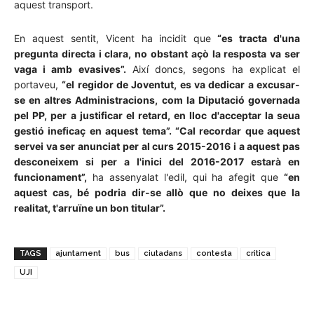
aquest transport.
En aquest sentit, Vicent ha incidit que
“es tracta d'una
pregunta directa i clara, no obstant açò la resposta va ser
vaga i amb evasives”.
Així doncs, segons ha explicat el
portaveu,
“el regidor de Joventut, es va dedicar a excusar-
se en altres Administracions, com la Diputació governada
pel PP, per a justificar el retard, en lloc d'acceptar la seua
gestió ineficaç en aquest tema”. “Cal recordar que aquest
servei va ser anunciat per al curs 2015-2016 i a aquest pas
desconeixem si per a l'inici del 2016-2017 estarà en
funcionament”,
ha assenyalat l'edil, qui ha afegit que
“en
aquest cas, bé podria dir-se allò que no deixes que la
realitat, t'arruïne un bon titular”.
TAGS
ajuntament
bus
ciutadans
contesta
critica
UJI