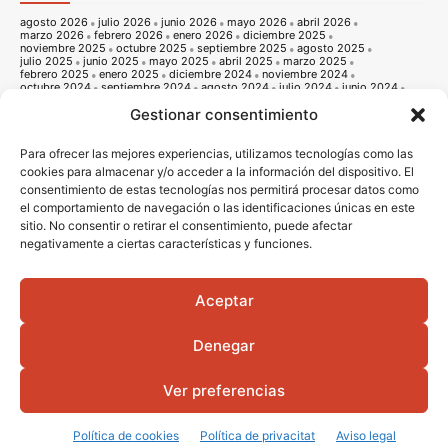
agosto 2026
julio 2026
junio 2026
mayo 2026
abril 2026
marzo 2026
febrero 2026
enero 2026
diciembre 2025
noviembre 2025
octubre 2025
septiembre 2025
agosto 2025
julio 2025
junio 2025
mayo 2025
abril 2025
marzo 2025
febrero 2025
enero 2025
diciembre 2024
noviembre 2024
octubre 2024
septiembre 2024
agosto 2024
julio 2024
junio 2024
mayo 2024
abril 2024
marzo 2024
febrero 2024
enero 2024
Gestionar consentimiento
diciembre 2023
noviembre 2023
octubre 2023
septiembre 2023
agosto 2023
julio 2023
junio 2023
mayo 2023
abril 2023
marzo 2023
febrero 2023
enero 2023
diciembre 2022
noviembre 2022
octubre 2022
septiembre 2022
agosto 2022
Para ofrecer las mejores experiencias, utilizamos tecnologías como las
julio 2022
junio 2022
mayo 2022
abril 2022
marzo 2022
cookies para almacenar y/o acceder a la información del dispositivo. El
febrero 2022
enero 2022
diciembre 2021
noviembre 2021
consentimiento de estas tecnologías nos permitirá procesar datos como
octubre 2021
septiembre 2021
agosto 2021
julio 2021
junio 2021
mayo 2021
abril 2021
marzo 2021
febrero 2021
enero 2021
el comportamiento de navegación o las identificaciones únicas en este
diciembre 2020
noviembre 2020
octubre 2020
septiembre 2020
sitio. No consentir o retirar el consentimiento, puede afectar
agosto 2020
julio 2020
junio 2020
mayo 2020
abril 2020
negativamente a ciertas características y funciones.
marzo 2020
febrero 2020
enero 2020
diciembre 2019
noviembre 2019
octubre 2019
septiembre 2019
agosto 2019
julio 2019
junio 2019
mayo 2019
abril 2019
marzo 2019
febrero 2019
enero 2019
diciembre 2018
noviembre 2018
octubre 2018
septiembre 2018
agosto 2018
julio 2018
junio 2018
mayo 2018
abril 2018
marzo 2018
Aceptar
febrero 2018
enero 2018
diciembre 2017
noviembre 2017
octubre 2017
septiembre 2017
agosto 2017
julio 2017
junio 2017
mayo 2017
abril 2017
marzo 2017
febrero 2017
enero 2017
diciembre 2016
Denegar
noviembre 2016
octubre 2016
septiembre 2016
agosto 2016
julio 2016
junio 2016
mayo 2016
abril 2016
Ver preferencias
© 2016 - 2026 Vila-real informació |
Avis legal
|
Politica de privacitat
|
Politica
de cookies
|
Diseño Web
Portada
Qui som
Política de cookies
Política de privacitat
Aviso legal