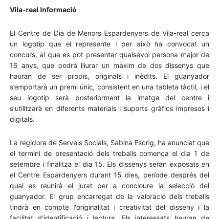
Vila-real Informació
El Centre de Dia de Menors Espardenyers de Vila-real cerca
un logotip que el represente i per això ha convocat un
concurs, al que es pot presentar qualsevol persona major de
16 anys, que podrà lliurar un màxim de dos dissenys que
hauran de ser propis, originals i inèdits. El guanyador
s’emportarà un premi únic, consistent en una tableta tàctil, i el
seu logotip serà posteriorment la imatge del centre i
s'utilitzarà en diferents materials i suports gràfics impresos i
digitals.
La regidora de Serveis Socials, Sabina Escrig, ha anunciat que
el termini de presentació dels treballs comença el dia 1 de
setembre i finalitza el dia 15. Els dissenys seran exposats en
el Centre Espardenyers durant 15 dies, període després del
qual es reunirà el jurat per a concloure la selecció del
guanyador. El grup encarregat de la valoració dels treballs
tindrà en compte l'originalitat i creativitat del disseny i la
facilitat d'identificació i lectura. Els interessats hauran de