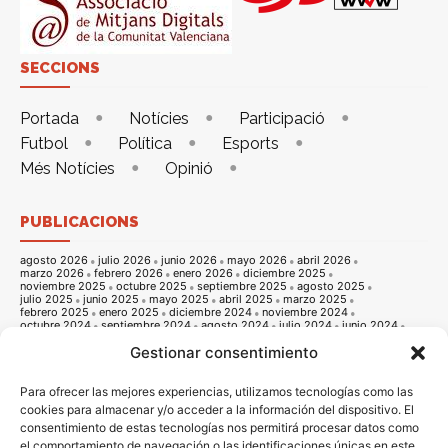
SECCIONS
Portada
Notícies
Participació
Futbol
Política
Esports
Més Notícies
Opinió
PUBLICACIONS
agosto 2026
julio 2026
junio 2026
mayo 2026
abril 2026
marzo 2026
febrero 2026
enero 2026
diciembre 2025
noviembre 2025
octubre 2025
septiembre 2025
agosto 2025
julio 2025
junio 2025
mayo 2025
abril 2025
marzo 2025
febrero 2025
enero 2025
diciembre 2024
noviembre 2024
octubre 2024
septiembre 2024
agosto 2024
julio 2024
junio 2024
mayo 2024
abril 2024
marzo 2024
febrero 2024
enero 2024
Gestionar consentimiento
diciembre 2023
noviembre 2023
octubre 2023
septiembre 2023
agosto 2023
julio 2023
junio 2023
mayo 2023
abril 2023
marzo 2023
febrero 2023
enero 2023
diciembre 2022
noviembre 2022
octubre 2022
septiembre 2022
agosto 2022
Para ofrecer las mejores experiencias, utilizamos tecnologías como las
julio 2022
junio 2022
mayo 2022
abril 2022
marzo 2022
cookies para almacenar y/o acceder a la información del dispositivo. El
febrero 2022
enero 2022
diciembre 2021
noviembre 2021
consentimiento de estas tecnologías nos permitirá procesar datos como
octubre 2021
septiembre 2021
agosto 2021
julio 2021
junio 2021
mayo 2021
abril 2021
marzo 2021
febrero 2021
enero 2021
el comportamiento de navegación o las identificaciones únicas en este