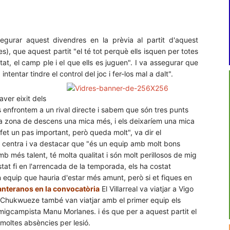
ssegurar aquest divendres en la prèvia al partit d'aquest
s), que aquest partit "el té tot perquè ells isquen per totes
at, el camp ple i el que ells es juguen". I va assegurar que
tentar tindre el control del joc i fer-los mal a dalt".
ver eixit dels
s enfrontem a un rival directe i sabem que són tres punts
la zona de descens una mica més, i els deixaríem una mica
et un pas important, però queda molt", va dir el
el centra i va destacar que "és un equip amb molt bons
mb més talent, té molta qualitat i són molt perillosos de mig
at fi en l'arrencada de la temporada, els ha costat
n equip que hauria d'estar més amunt, però si et fiques en
anteranos en la convocatòria
El Villarreal va viatjar a Vigo
 Chukwueze també van viatjar amb el primer equip els
el migcampista Manu Morlanes. i és que per a aquest partit el
moltes absències per lesió.