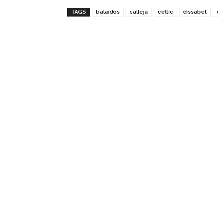
TAGS
balaidos
calleja
celtic
dissabet