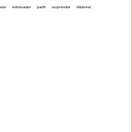
eixir
entrenador
partit
sorprendre
Villarreal