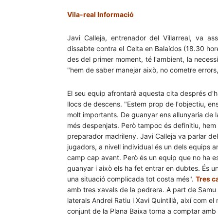
Vila-real Informació
Javi Calleja, entrenador del Villarreal, va a
dissabte contra el Celta en Balaídos (18.30 hore
des del primer moment, té l'ambient, la necessit
"hem de saber manejar això, no cometre errors, in
El seu equip afrontarà aquesta cita després d'ha
llocs de descens. "Estem prop de l'objectiu, en
molt importants. De guanyar ens allunyaria de 
més despenjats. Però tampoc és definitiu, hem f
preparador madrileny. Javi Calleja va parlar d
jugadors, a nivell individual és un dels equips a
camp cap avant. Però és un equip que no ha est
guanyar i això els ha fet entrar en dubtes. És u
una situació complicada tot costa més".
Tres c
amb tres xavals de la pedrera. A part de Samu
laterals Andrei Ratiu i Xavi Quintillà, així com 
conjunt de la Plana Baixa torna a comptar amb 