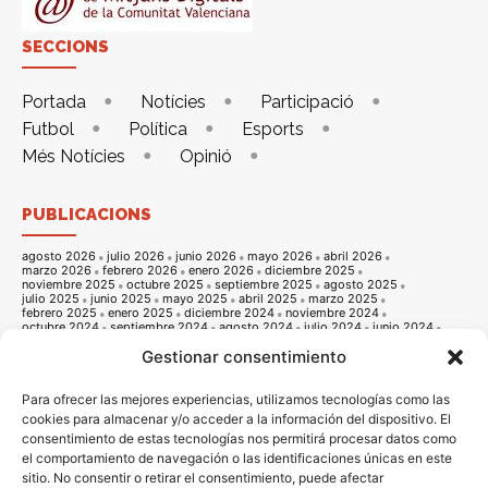
SECCIONS
Portada
Notícies
Participació
Futbol
Política
Esports
Més Notícies
Opinió
PUBLICACIONS
agosto 2026
julio 2026
junio 2026
mayo 2026
abril 2026
marzo 2026
febrero 2026
enero 2026
diciembre 2025
noviembre 2025
octubre 2025
septiembre 2025
agosto 2025
julio 2025
junio 2025
mayo 2025
abril 2025
marzo 2025
febrero 2025
enero 2025
diciembre 2024
noviembre 2024
octubre 2024
septiembre 2024
agosto 2024
julio 2024
junio 2024
mayo 2024
abril 2024
marzo 2024
febrero 2024
enero 2024
Gestionar consentimiento
diciembre 2023
noviembre 2023
octubre 2023
septiembre 2023
agosto 2023
julio 2023
junio 2023
mayo 2023
abril 2023
marzo 2023
febrero 2023
enero 2023
diciembre 2022
noviembre 2022
octubre 2022
septiembre 2022
agosto 2022
Para ofrecer las mejores experiencias, utilizamos tecnologías como las
julio 2022
junio 2022
mayo 2022
abril 2022
marzo 2022
cookies para almacenar y/o acceder a la información del dispositivo. El
febrero 2022
enero 2022
diciembre 2021
noviembre 2021
consentimiento de estas tecnologías nos permitirá procesar datos como
octubre 2021
septiembre 2021
agosto 2021
julio 2021
junio 2021
mayo 2021
abril 2021
marzo 2021
febrero 2021
enero 2021
el comportamiento de navegación o las identificaciones únicas en este
diciembre 2020
noviembre 2020
octubre 2020
septiembre 2020
sitio. No consentir o retirar el consentimiento, puede afectar
agosto 2020
julio 2020
junio 2020
mayo 2020
abril 2020