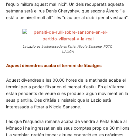
l'equip millore aquest mal inici". Un dels recuperats aquesta
setmana serà el rus Denis Cheryshev, que segons Álvaro "ja
està a un nivell molt alt" i és "clau per al club i per al vestuari".
La Lazio està interessada en l'ariet Nicola Sansone. FOTO:
LALIGA
Aquest divendres acaba el termini de fitxatges
Aquest divendres a les 00.00 hores de la matinada acaba el
termini per a poder fitxar en el mercat d'estiu. En el Villarreal
estan pendents de veure si es produeix algun moviment en la
seua plantilla. Des d'Itàlia s'insisteix que la Lazio està
interessada a fitxar a Nicola Sansone.
I és que l'esquadra romana acaba de vendre a Keita Balde al
Mònaco i ha ingressat en els seus comptes prop de 30 milions
i, a semblar, pretén tancar alguna operació en les pròximes