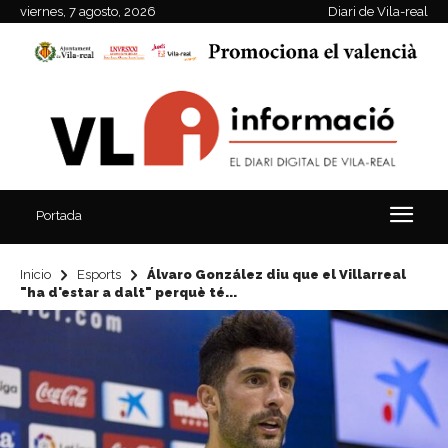
viernes, 7 agosto, 2026
Diari de Vila-real
Portada
Inicio
Esports
Álvaro González diu que el Villarreal
"ha d'estar a dalt" perquè té...