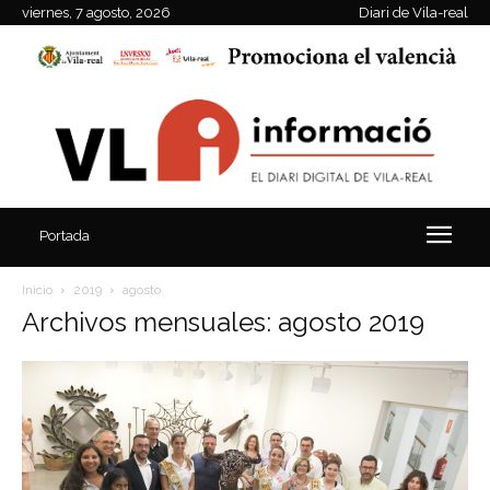
viernes, 7 agosto, 2026
Diari de Vila-real
Portada
Inicio
2019
agosto
Archivos mensuales: agosto 2019