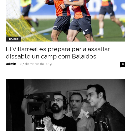
_pfutbol
El Villarreal es prepara per a assaltar
dissabte un camp com Balaídos
admin
-
27 de marzo de 2019
0