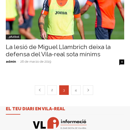
_pfutbol
La lesió de Miguel Llambrich deixa la
defensa del Vila-real sota mínims
admin
-
26 de marzo de 2019
0
2
3
4
EL TEU DIARI EN VILA-REAL