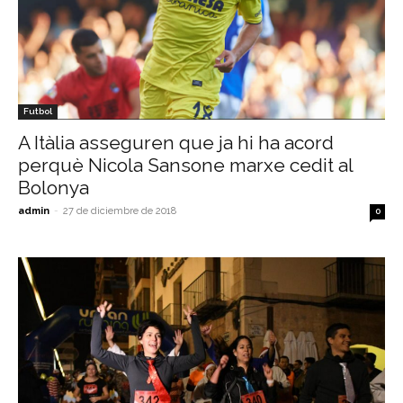
Futbol
A Itàlia asseguren que ja hi ha acord
perquè Nicola Sansone marxe cedit al
Bolonya
admin
-
27 de diciembre de 2018
0