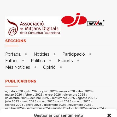
SECCIONS
Portada
Notícies
Participació
Futbol
Política
Esports
Més Notícies
Opinió
PUBLICACIONS
agosto 2026
julio 2026
junio 2026
mayo 2026
abril 2026
marzo 2026
febrero 2026
enero 2026
diciembre 2025
noviembre 2025
octubre 2025
septiembre 2025
agosto 2025
julio 2025
junio 2025
mayo 2025
abril 2025
marzo 2025
febrero 2025
enero 2025
diciembre 2024
noviembre 2024
octubre 2024
septiembre 2024
agosto 2024
julio 2024
junio 2024
mayo 2024
abril 2024
marzo 2024
febrero 2024
enero 2024
Gestionar consentimiento
diciembre 2023
noviembre 2023
octubre 2023
septiembre 2023