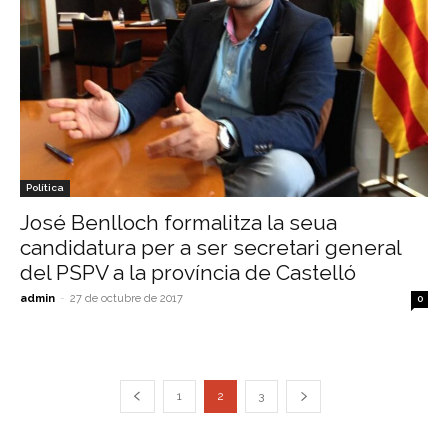
Política
José Benlloch formalitza la seua
candidatura per a ser secretari general
del PSPV a la província de Castelló
admin
-
27 de octubre de 2017
0
1
2
3