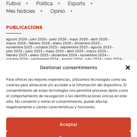
Futbol
Política
Esports
Més Notícies
Opinió
PUBLICACIONS
agosto 2026
julio 2026
junio 2026
mayo 2026
abril 2026
marzo 2026
febrero 2026
enero 2026
diciembre 2025
noviembre 2025
octubre 2025
septiembre 2025
agosto 2025
julio 2025
junio 2025
mayo 2025
abril 2025
marzo 2025
febrero 2025
enero 2025
diciembre 2024
noviembre 2024
octubre 2024
septiembre 2024
agosto 2024
julio 2024
junio 2024
mayo 2024
abril 2024
marzo 2024
febrero 2024
enero 2024
Gestionar consentimiento
diciembre 2023
noviembre 2023
octubre 2023
septiembre 2023
agosto 2023
julio 2023
junio 2023
mayo 2023
abril 2023
marzo 2023
febrero 2023
enero 2023
diciembre 2022
noviembre 2022
octubre 2022
septiembre 2022
agosto 2022
Para ofrecer las mejores experiencias, utilizamos tecnologías como las
julio 2022
junio 2022
mayo 2022
abril 2022
marzo 2022
cookies para almacenar y/o acceder a la información del dispositivo. El
febrero 2022
enero 2022
diciembre 2021
noviembre 2021
consentimiento de estas tecnologías nos permitirá procesar datos como
octubre 2021
septiembre 2021
agosto 2021
julio 2021
junio 2021
mayo 2021
abril 2021
marzo 2021
febrero 2021
enero 2021
el comportamiento de navegación o las identificaciones únicas en este
diciembre 2020
noviembre 2020
octubre 2020
septiembre 2020
sitio. No consentir o retirar el consentimiento, puede afectar
agosto 2020
julio 2020
junio 2020
mayo 2020
abril 2020
marzo 2020
febrero 2020
enero 2020
diciembre 2019
noviembre 2019
negativamente a ciertas características y funciones.
octubre 2019
septiembre 2019
agosto 2019
julio 2019
junio 2019
mayo 2019
abril 2019
marzo 2019
febrero 2019
enero 2019
diciembre 2018
noviembre 2018
octubre 2018
septiembre 2018
agosto 2018
julio 2018
junio 2018
mayo 2018
abril 2018
marzo 2018
Aceptar
febrero 2018
enero 2018
diciembre 2017
noviembre 2017
octubre 2017
septiembre 2017
agosto 2017
julio 2017
junio 2017
mayo 2017
abril 2017
marzo 2017
febrero 2017
enero 2017
diciembre 2016