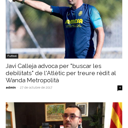
Futbol
Javi Calleja advoca per "buscar les
debilitats" de l'Atlètic per treure rèdit al
Wanda Metropolità
admin
-
27 de octubre de 2017
0