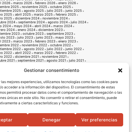
il 2026
marzo 2026
febrero 2026
enero 2026
iembre 2025
noviembre 2025
octubre 2025
tiembre 2025
agosto 2025
julio 2025
junio 2025
yo 2025
abril 2025
marzo 2025
febrero 2025
ro 2025
diciembre 2024
noviembre 2024
ubre 2024
septiembre 2024
agosto 2024
julio 2024
io 2024
mayo 2024
abril 2024
marzo 2024
rero 2024
enero 2024
diciembre 2023
iembre 2023
octubre 2023
septiembre 2023
sto 2023
julio 2023
junio 2023
mayo 2023
il 2023
marzo 2023
febrero 2023
enero 2023
iembre 2022
noviembre 2022
octubre 2022
tiembre 2022
agosto 2022
julio 2022
junio 2022
yo 2022
abril 2022
marzo 2022
febrero 2022
ro 2022
diciembre 2021
noviembre 2021
ubre 2021
septiembre 2021
agosto 2021
julio 2021
io 2021
mayo 2021
abril 2021
marzo 2021
rero 2021
enero 2021
diciembre 2020
Gestionar consentimiento
iembre 2020
octubre 2020
septiembre 2020
sto 2020
julio 2020
junio 2020
mayo 2020
il 2020
marzo 2020
febrero 2020
enero 2020
 las mejores experiencias, utilizamos tecnologías como las cookies para
iembre 2019
noviembre 2019
octubre 2019
o acceder a la información del dispositivo. El consentimiento de estas
tiembre 2019
agosto 2019
julio 2019
junio 2019
o 2019
abril 2019
marzo 2019
febrero 2019
 nos permitirá procesar datos como el comportamiento de navegación o las
ro 2019
diciembre 2018
noviembre 2018
ones únicas en este sitio. No consentir o retirar el consentimiento, puede
ubre 2018
septiembre 2018
agosto 2018
julio 2018
io 2018
mayo 2018
abril 2018
marzo 2018
tivamente a ciertas características y funciones.
rero 2018
enero 2018
diciembre 2017
noviembre 2017
ubre 2017
septiembre 2017
agosto 2017
julio 2017
io 2017
mayo 2017
abril 2017
marzo 2017
rero 2017
enero 2017
diciembre 2016
noviembre 2016
ceptar
Denegar
Ver preferencias
ubre 2016
septiembre 2016
agosto 2016
julio 2016
io 2016
mayo 2016
abril 2016