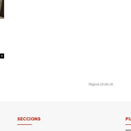
0
Página 16 de 16
SECCIONS
P
ago