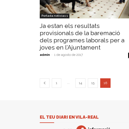
Portada noticias 1
Ja estan els resultats
provisionals de la baremació
dels programes laborals per a
joves en l’Ajuntament
admin
-
1 de agosto de 2017
...
1
14
15
16
EL TEU DIARI EN VILA-REAL