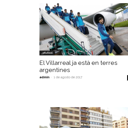
_pfutbol
El Villarreal ja està en terres
argentines
admin
-
1 de agosto de 2017