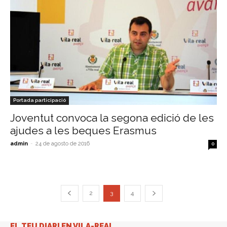
Portada participació
Joventut convoca la segona edició de les
ajudes a les beques Erasmus
admin
-
24 de agosto de 2016
0
2
3
4
EL TEU DIARI EN VILA-REAL