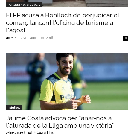
Portada noticies bajo
El PP acusa a Benlloch de perjudicar el
comerç tancant l'oficina de turisme a
l'agost
admin
-
25 de agosto de 2016
0
_pfutbol
Jaume Costa advoca per "anar-nos a
l'aturada de la Lliga amb una victòria"
davant el Sevilla