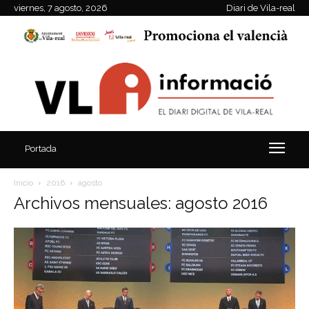
viernes, 7 agosto, 2026
Diari de Vila-real
Portada
Inicio
2016
agosto
Archivos mensuales: agosto 2016