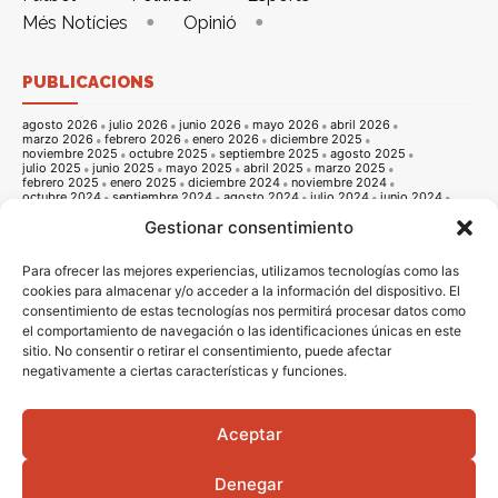
Més Notícies
Opinió
PUBLICACIONS
agosto 2026
julio 2026
junio 2026
mayo 2026
abril 2026
marzo 2026
febrero 2026
enero 2026
diciembre 2025
noviembre 2025
octubre 2025
septiembre 2025
agosto 2025
julio 2025
junio 2025
mayo 2025
abril 2025
marzo 2025
febrero 2025
enero 2025
diciembre 2024
noviembre 2024
octubre 2024
septiembre 2024
agosto 2024
julio 2024
junio 2024
mayo 2024
abril 2024
marzo 2024
febrero 2024
enero 2024
Gestionar consentimiento
diciembre 2023
noviembre 2023
octubre 2023
septiembre 2023
agosto 2023
julio 2023
junio 2023
mayo 2023
abril 2023
marzo 2023
febrero 2023
enero 2023
diciembre 2022
noviembre 2022
octubre 2022
septiembre 2022
agosto 2022
Para ofrecer las mejores experiencias, utilizamos tecnologías como las
julio 2022
junio 2022
mayo 2022
abril 2022
marzo 2022
cookies para almacenar y/o acceder a la información del dispositivo. El
febrero 2022
enero 2022
diciembre 2021
noviembre 2021
consentimiento de estas tecnologías nos permitirá procesar datos como
octubre 2021
septiembre 2021
agosto 2021
julio 2021
junio 2021
mayo 2021
abril 2021
marzo 2021
febrero 2021
enero 2021
el comportamiento de navegación o las identificaciones únicas en este
diciembre 2020
noviembre 2020
octubre 2020
septiembre 2020
sitio. No consentir o retirar el consentimiento, puede afectar
agosto 2020
julio 2020
junio 2020
mayo 2020
abril 2020
negativamente a ciertas características y funciones.
marzo 2020
febrero 2020
enero 2020
diciembre 2019
noviembre 2019
octubre 2019
septiembre 2019
agosto 2019
julio 2019
junio 2019
mayo 2019
abril 2019
marzo 2019
febrero 2019
enero 2019
diciembre 2018
noviembre 2018
octubre 2018
septiembre 2018
agosto 2018
julio 2018
junio 2018
mayo 2018
abril 2018
marzo 2018
Aceptar
febrero 2018
enero 2018
diciembre 2017
noviembre 2017
octubre 2017
septiembre 2017
agosto 2017
julio 2017
junio 2017
mayo 2017
abril 2017
marzo 2017
febrero 2017
enero 2017
diciembre 2016
Denegar
noviembre 2016
octubre 2016
septiembre 2016
agosto 2016
julio 2016